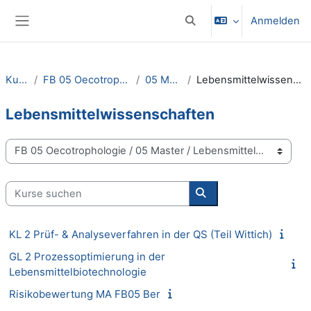
Zum Hauptinhalt
Anmelden
Sucheingabe umschalten
Website-Übersicht
Kurse
FB 05 Oecotrophologie
05 Master
Lebensmittelwissenschaften
Lebensmittelwissenschaften
Kursbereiche
Kurse suchen
Kurse suchen
KL 2 Prüf- & Analyseverfahren in der QS (Teil Wittich)
GL 2 Prozessoptimierung in der
Lebensmittelbiotechnologie
Risikobewertung MA FB05 Ber