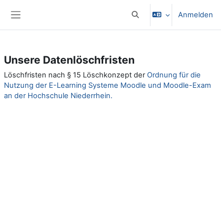
Zum Hauptinhalt
Anmelden
Sucheingabe umschalten
Website-Übersicht
Unsere Datenlöschfristen
Löschfristen nach § 15 Löschkonzept der
Ordnung für die
Nutzung der E-Learning Systeme Moodle und Moodle-Exam
an der Hochschule Niederrhein.