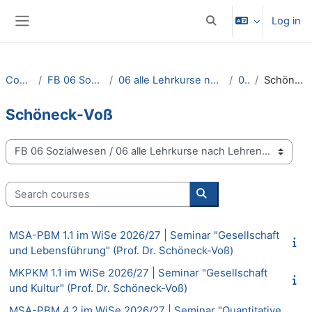
Skip to main content
Log in
Toggle search input
Side panel
Courses
FB 06 Sozialwesen
06 alle Lehrkurse nach Lehrenden
06 S
Schöneck-Voß
Schöneck-Voß
Course categories
Search courses
Search courses
MSA-PBM 1.1 im WiSe 2026/27 | Seminar "Gesellschaft
und Lebensführung" (Prof. Dr. Schöneck-Voß)
MKPKM 1.1 im WiSe 2026/27 | Seminar "Gesellschaft
und Kultur" (Prof. Dr. Schöneck-Voß)
MSA-PBM 4.2 im WiSe 2026/27 | Seminar "Quantitative