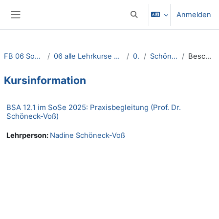
Zum Hauptinhalt
Anmelden
Sucheingabe umschalten
Website-Übersicht
FB 06 Sozialwesen
06 alle Lehrkurse nach Lehrenden
06 S
Schöneck-Voß
Beschreibung
Kursinformation
BSA 12.1 im SoSe 2025: Praxisbegleitung (Prof. Dr.
Schöneck-Voß)
Lehrperson:
Nadine Schöneck-Voß