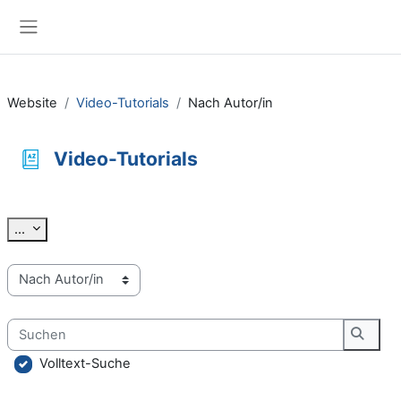
Zum Hauptinhalt
Website-Übersicht
Website
Video-Tutorials
Nach Autor/in
Video-Tutorials
Abschlussbedingungen
Einträge exportieren
...
Sie können das Glossar über das Suchfeld oder das Stichworta
Suchen
Suche
Volltext-Suche