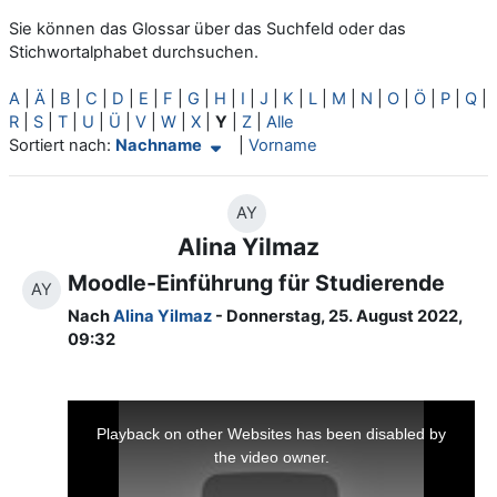
Sie können das Glossar über das Suchfeld oder das
Stichwortalphabet durchsuchen.
A
|
Ä
|
B
|
C
|
D
|
E
|
F
|
G
|
H
|
I
|
J
|
K
|
L
|
M
|
N
|
O
|
Ö
|
P
|
Q
|
R
|
S
|
T
|
U
|
Ü
|
V
|
W
|
X
|
Y
|
Z
|
Alle
Aktuelle Sortierung Nachname (aufsteigend)
Sortiert nach:
Nachname
|
Vorname
AY
Alina Yilmaz
Moodle-Einführung für Studierende
AY
Nach
Alina Yilmaz
- Donnerstag, 25. August 2022,
09:32
This
is
a
Playback on other Websites has been disabled by
modal
window.
the video owner.