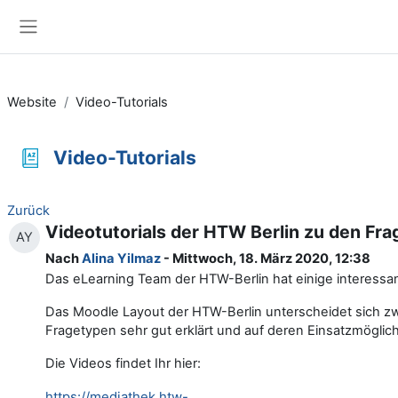
Zum Hauptinhalt
Website-Übersicht
Website
Video-Tutorials
Video-Tutorials
Zurück
Videotutorials der HTW Berlin zu den Fr
AY
Nach
Alina Yilmaz
- Mittwoch, 18. März 2020, 12:38
Das eLearning Team der HTW-Berlin hat einige interessan
Das Moodle Layout der HTW-Berlin unterscheidet sich z
Fragetypen sehr gut erklärt und auf deren Einsatzmögli
Die Videos findet Ihr hier:
https://mediathek.htw-