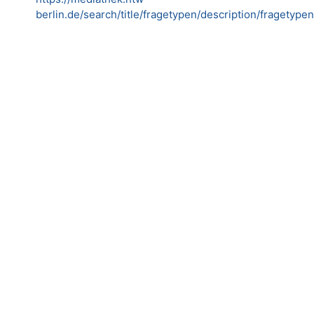
berlin.de/search/title/fragetypen/description/fragetype