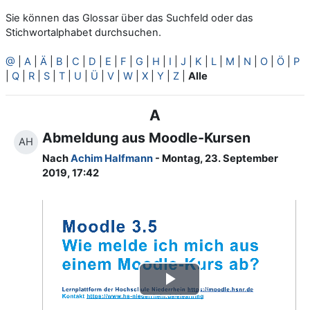
Sie können das Glossar über das Suchfeld oder das
Stichwortalphabet durchsuchen.
@
|
A
|
Ä
|
B
|
C
|
D
|
E
|
F
|
G
|
H
|
I
|
J
|
K
|
L
|
M
|
N
|
O
|
Ö
|
P
|
Q
|
R
|
S
|
T
|
U
|
Ü
|
V
|
W
|
X
|
Y
|
Z
|
Alle
A
Abmeldung aus Moodle-Kursen
AH
Nach
Achim Halfmann
- Montag, 23. September
2019, 17:42
Video