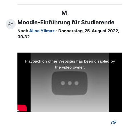
M
Moodle-Einführung für Studierende
AY
Nach
Alina Yilmaz
- Donnerstag, 25. August 2022,
09:32
This
is
a
Playback on other Websites has been disabled by
modal
window.
the video owner.