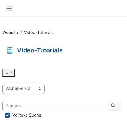
Zum Hauptinhalt
Website-Übersicht
Website
Video-Tutorials
Video-Tutorials
Abschlussbedingungen
Einträge exportieren
...
Sie können das Glossar über das Suchfeld oder das Stichworta
Suchen
Suche
Volltext-Suche