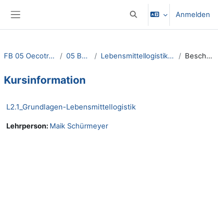
Zum Hauptinhalt
Anmelden
Sucheingabe umschalten
Website-Übersicht
FB 05 Oecotrophologie
05 Bachelor
Lebensmittellogistik (Schürmeyer)
Beschreibung
Kursinformation
L2.1_Grundlagen-Lebensmittellogistik
Lehrperson:
Maik Schürmeyer