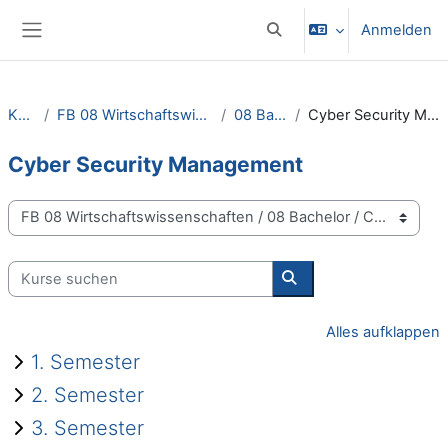
Zum Hauptinhalt
Anmelden
Sucheingabe umschalten
Website-Übersicht
Kurse
FB 08 Wirtschaftswissenschaften
08 Bachelor
Cyber Security Management
Cyber Security Management
Kursbereiche
Kurse suchen
Kurse suchen
Alles aufklappen
1. Semester
2. Semester
3. Semester