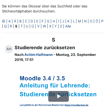
Sie können das Glossar über das Suchfeld oder das
Stichwortalphabet durchsuchen.
@
|
A
|
Ä
|
B
|
C
|
D
|
E
|
F
|
G
|
H
|
I
|
J
|
K
|
L
|
M
|
N
|
O
|
Ö
|
P
|
Q
|
R
|
S
|
T
|
U
|
Ü
|
V
|
W
|
X
|
Y
|
Z
|
Alle
S
Studierende zurücksetzen
AH
Nach
Achim Halfmann
- Montag, 23. September
2019, 17:51
Video