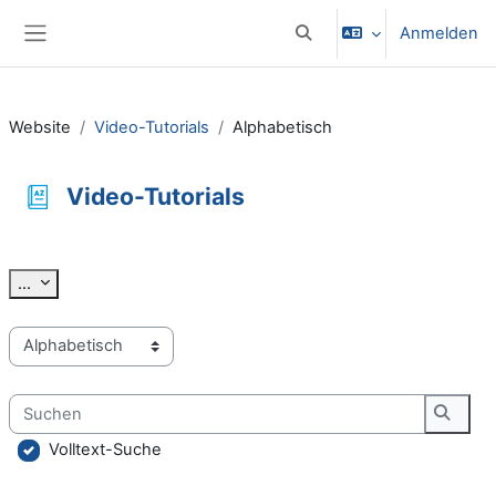
Zum Hauptinhalt
Anmelden
Sucheingabe umschalten
Website-Übersicht
Website
Video-Tutorials
Alphabetisch
Video-Tutorials
Abschlussbedingungen
Einträge exportieren
...
Sie können das Glossar über das Suchfeld oder das Stichworta
Suchen
Suche
Volltext-Suche