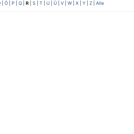
O
|
Ö
|
P
|
Q
|
R
|
S
|
T
|
U
|
Ü
|
V
|
W
|
X
|
Y
|
Z
|
Alle