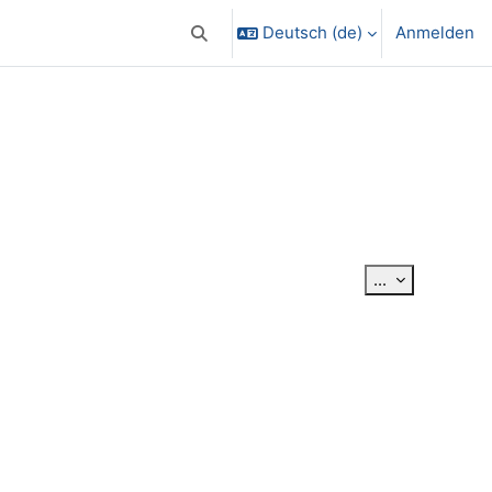
Deutsch ‎(de)‎
Anmelden
Sucheingabe umschalten
Einträge exp
...