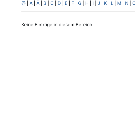
@
|
A
|
Ä
|
B
|
C
|
D
|
E
|
F
|
G
|
H
|
I
|
J
|
K
|
L
|
M
|
N
|
Keine Einträge in diesem Bereich