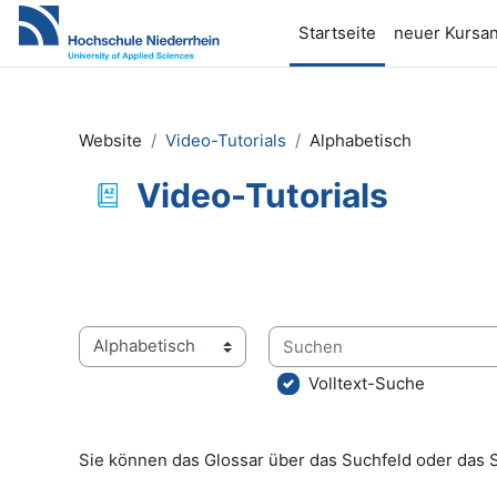
Zum Hauptinhalt
Startseite
neuer Kursan
Website
Video-Tutorials
Alphabetisch
Video-Tutorials
Abschlussbedingungen
Suchen
Sie können das Glossar über das Suchfeld oder das 
Volltext-Suche
Sie können das Glossar über das Suchfeld oder das 