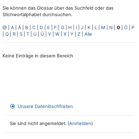
Sie können das Glossar über das Suchfeld oder das
Stichwortalphabet durchsuchen.
@
|
A
|
Ä
|
B
|
C
|
D
|
E
|
F
|
G
|
H
|
I
|
J
|
K
|
L
|
M
|
N
|
O
|
Ö
|
P
|
Q
|
R
|
S
|
T
|
U
|
Ü
|
V
|
W
|
X
|
Y
|
Z
|
Alle
Keine Einträge in diesem Bereich
Unsere Datenlöschfristen
Sie sind nicht angemeldet. (
Anmelden
)