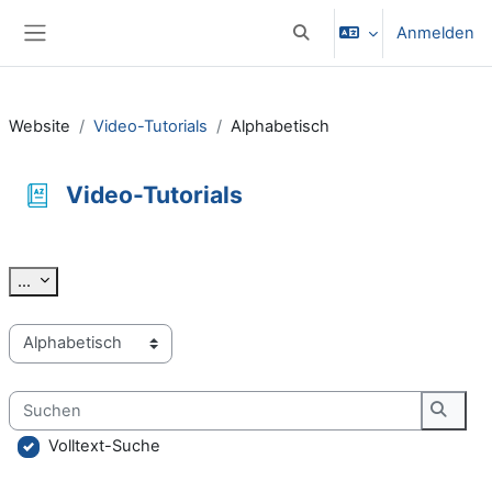
Zum Hauptinhalt
Anmelden
Sucheingabe umschalten
Website-Übersicht
Website
Video-Tutorials
Alphabetisch
Video-Tutorials
Abschlussbedingungen
Einträge exportieren
...
Sie können das Glossar über das Suchfeld oder das Stichworta
Suchen
Suche
Volltext-Suche