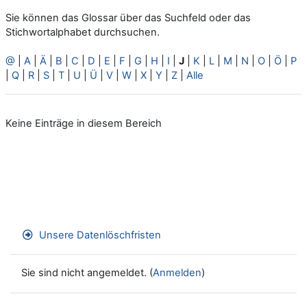
Sie können das Glossar über das Suchfeld oder das
Stichwortalphabet durchsuchen.
@
|
A
|
Ä
|
B
|
C
|
D
|
E
|
F
|
G
|
H
|
I
|
J
|
K
|
L
|
M
|
N
|
O
|
Ö
|
P
|
Q
|
R
|
S
|
T
|
U
|
Ü
|
V
|
W
|
X
|
Y
|
Z
|
Alle
Keine Einträge in diesem Bereich
Unsere Datenlöschfristen
Sie sind nicht angemeldet. (
Anmelden
)