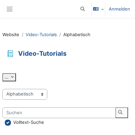
Zum Hauptinhalt
Anmelden
Sucheingabe umschalten
Website-Übersicht
Website
Video-Tutorials
Alphabetisch
Video-Tutorials
Abschlussbedingungen
Einträge exportieren
...
Sie können das Glossar über das Suchfeld oder das Stichworta
Suchen
Suche
Volltext-Suche