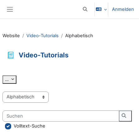
Zum Hauptinhalt
Anmelden
Sucheingabe umschalten
Website-Übersicht
Website
Video-Tutorials
Alphabetisch
Video-Tutorials
Abschlussbedingungen
Einträge exportieren
...
Sie können das Glossar über das Suchfeld oder das Stichworta
Suchen
Suche
Volltext-Suche