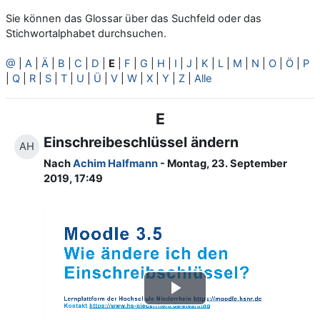
Sie können das Glossar über das Suchfeld oder das
Stichwortalphabet durchsuchen.
@
|
A
|
Ä
|
B
|
C
|
D
|
E
|
F
|
G
|
H
|
I
|
J
|
K
|
L
|
M
|
N
|
O
|
Ö
|
P
|
Q
|
R
|
S
|
T
|
U
|
Ü
|
V
|
W
|
X
|
Y
|
Z
|
Alle
E
Einschreibeschlüssel ändern
AH
Nach
Achim Halfmann
- Montag, 23. September
2019, 17:49
Video