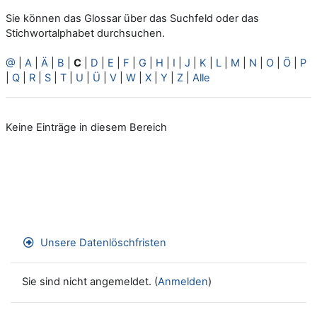
Sie können das Glossar über das Suchfeld oder das
Stichwortalphabet durchsuchen.
@
|
A
|
Ä
|
B
|
C
|
D
|
E
|
F
|
G
|
H
|
I
|
J
|
K
|
L
|
M
|
N
|
O
|
Ö
|
P
|
Q
|
R
|
S
|
T
|
U
|
Ü
|
V
|
W
|
X
|
Y
|
Z
|
Alle
Keine Einträge in diesem Bereich
Unsere Datenlöschfristen
Sie sind nicht angemeldet. (
Anmelden
)