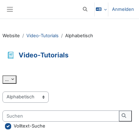
Zum Hauptinhalt
Anmelden
Sucheingabe umschalten
Website-Übersicht
Website
Video-Tutorials
Alphabetisch
Video-Tutorials
Abschlussbedingungen
Einträge exportieren
...
Sie können das Glossar über das Suchfeld oder das Stichworta
Suchen
Suche
Volltext-Suche