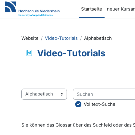
Zum Hauptinhalt
Startseite
neuer Kursan
Website
Video-Tutorials
Alphabetisch
Video-Tutorials
Abschlussbedingungen
Suchen
Sie können das Glossar über das Suchfeld oder das 
Volltext-Suche
Sie können das Glossar über das Suchfeld oder das 