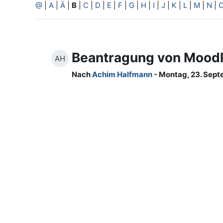
@
|
A
|
Ä
|
B
|
C
|
D
|
E
|
F
|
G
|
H
|
I
|
J
|
K
|
L
|
M
|
N
|
Beantragung von Mood
AH
Nach
Achim Halfmann
- Montag, 23. Sept