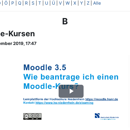
O
|
Ö
|
P
|
Q
|
R
|
S
|
T
|
U
|
Ü
|
V
|
W
|
X
|
Y
|
Z
|
Alle
B
le-Kursen
ember 2019, 17:47
Video
abspielen