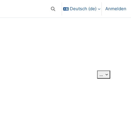
Deutsch ‎(de)‎
Anmelden
Sucheingabe umschalten
Einträge exp
...