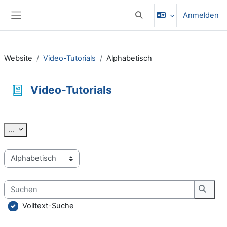
Zum Hauptinhalt
Anmelden
Sucheingabe umschalten
Website-Übersicht
Website
Video-Tutorials
Alphabetisch
Video-Tutorials
Abschlussbedingungen
Einträge exportieren
...
Sie können das Glossar über das Suchfeld oder das Stichworta
Suchen
Suche
Volltext-Suche