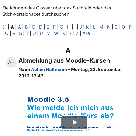
Sie können das Glossar über das Suchfeld oder das
Stichwortalphabet durchsuchen.
@
|
A
|
Ä
|
B
|
C
|
D
|
E
|
F
|
G
|
H
|
I
|
J
|
K
|
L
|
M
|
N
|
O
|
Ö
|
P
|
Q
|
R
|
S
|
T
|
U
|
Ü
|
V
|
W
|
X
|
Y
|
Z
|
Alle
A
Abmeldung aus Moodle-Kursen
AH
Nach
Achim Halfmann
- Montag, 23. September
2019, 17:42
Video