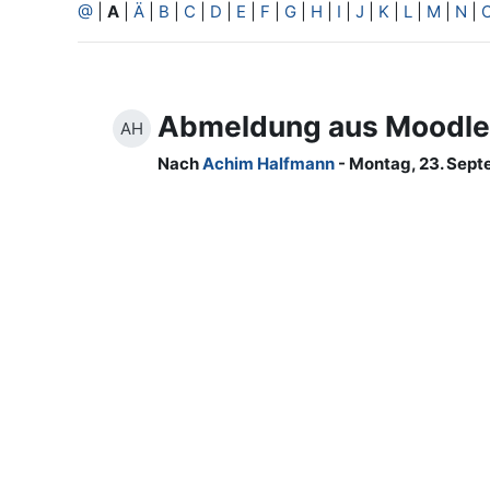
@
|
A
|
Ä
|
B
|
C
|
D
|
E
|
F
|
G
|
H
|
I
|
J
|
K
|
L
|
M
|
N
|
Abmeldung aus Moodle
AH
Nach
Achim Halfmann
- Montag, 23. Sept