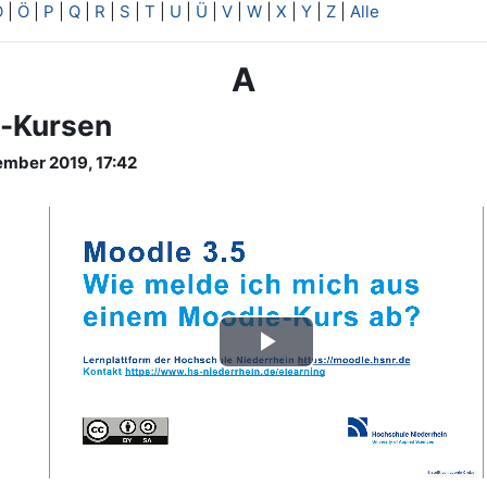
O
|
Ö
|
P
|
Q
|
R
|
S
|
T
|
U
|
Ü
|
V
|
W
|
X
|
Y
|
Z
|
Alle
A
-Kursen
ember 2019, 17:42
Video
abspielen