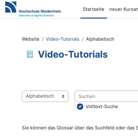
Zum Hauptinhalt
Startseite
neuer Kursan
Website
Video-Tutorials
Alphabetisch
Video-Tutorials
Abschlussbedingungen
Suchen
Sie können das Glossar über das Suchfeld oder das 
Volltext-Suche
Sie können das Glossar über das Suchfeld oder das 