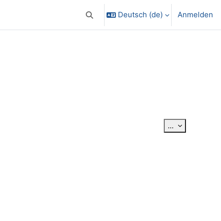
Deutsch ‎(de)‎
Anmelden
Sucheingabe umschalten
Einträge exp
...