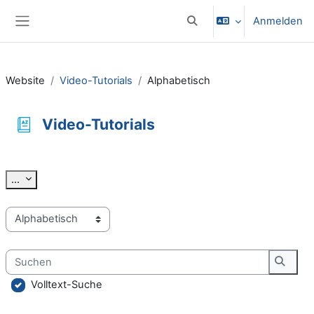
Zum Hauptinhalt
Anmelden
Sucheingabe umschalten
Website-Übersicht
Website
Video-Tutorials
Alphabetisch
Video-Tutorials
Abschlussbedingungen
Einträge exportieren
...
Sie können das Glossar über das Suchfeld oder das Stichworta
Suchen
Suche
Volltext-Suche