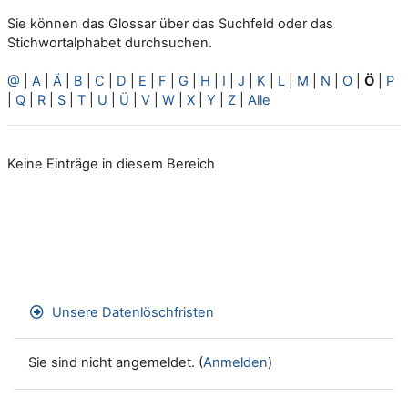
Sie können das Glossar über das Suchfeld oder das
Stichwortalphabet durchsuchen.
@
|
A
|
Ä
|
B
|
C
|
D
|
E
|
F
|
G
|
H
|
I
|
J
|
K
|
L
|
M
|
N
|
O
|
Ö
|
P
|
Q
|
R
|
S
|
T
|
U
|
Ü
|
V
|
W
|
X
|
Y
|
Z
|
Alle
Keine Einträge in diesem Bereich
Unsere Datenlöschfristen
Sie sind nicht angemeldet. (
Anmelden
)