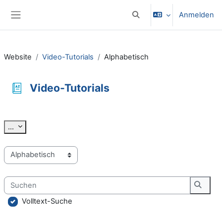
Zum Hauptinhalt
Anmelden
Sucheingabe umschalten
Website-Übersicht
Website
Video-Tutorials
Alphabetisch
Video-Tutorials
Abschlussbedingungen
Einträge exportieren
...
Sie können das Glossar über das Suchfeld oder das Stichworta
Suchen
Suche
Volltext-Suche