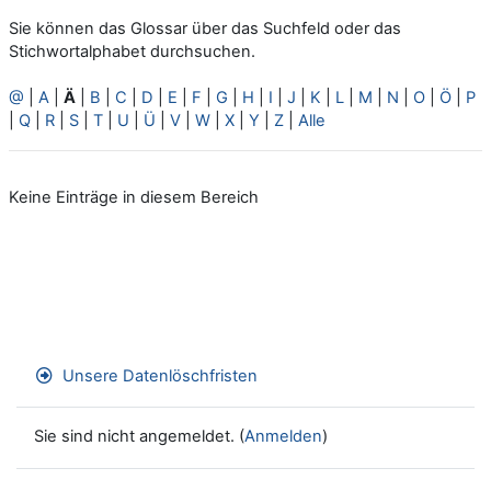
Sie können das Glossar über das Suchfeld oder das
Stichwortalphabet durchsuchen.
@
|
A
|
Ä
|
B
|
C
|
D
|
E
|
F
|
G
|
H
|
I
|
J
|
K
|
L
|
M
|
N
|
O
|
Ö
|
P
|
Q
|
R
|
S
|
T
|
U
|
Ü
|
V
|
W
|
X
|
Y
|
Z
|
Alle
Keine Einträge in diesem Bereich
Unsere Datenlöschfristen
Sie sind nicht angemeldet. (
Anmelden
)