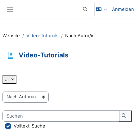
Zum Hauptinhalt
Anmelden
Sucheingabe umschalten
Website-Übersicht
Website
Video-Tutorials
Nach Autor/in
Video-Tutorials
Abschlussbedingungen
Einträge exportieren
...
Sie können das Glossar über das Suchfeld oder das Stichworta
Suchen
Suche
Volltext-Suche