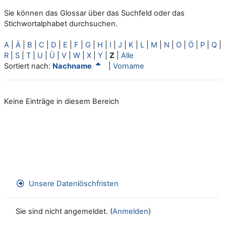
Sie können das Glossar über das Suchfeld oder das
Stichwortalphabet durchsuchen.
A
|
Ä
|
B
|
C
|
D
|
E
|
F
|
G
|
H
|
I
|
J
|
K
|
L
|
M
|
N
|
O
|
Ö
|
P
|
Q
|
R
|
S
|
T
|
U
|
Ü
|
V
|
W
|
X
|
Y
|
Z
|
Alle
Aktuelle Sortierung Nachname (absteigend)
Sortiert nach:
Nachname
|
Vorname
Keine Einträge in diesem Bereich
Unsere Datenlöschfristen
Sie sind nicht angemeldet. (
Anmelden
)