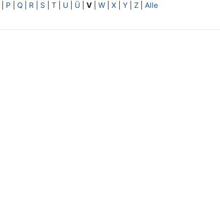
|
P
|
Q
|
R
|
S
|
T
|
U
|
Ü
|
V
|
W
|
X
|
Y
|
Z
|
Alle