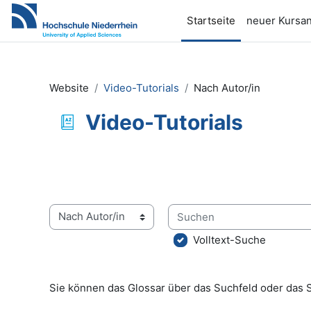
Zum Hauptinhalt
Startseite
neuer Kursan
Website
Video-Tutorials
Nach Autor/in
Video-Tutorials
Abschlussbedingungen
Suchen
Sie können das Glossar über das Suchfeld oder das 
Volltext-Suche
Sie können das Glossar über das Suchfeld oder das 