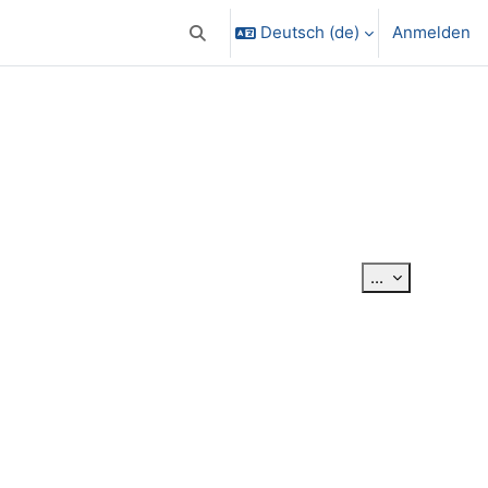
Deutsch ‎(de)‎
Anmelden
Sucheingabe umschalten
Einträge exp
...