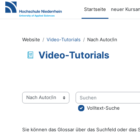
Zum Hauptinhalt
Startseite
neuer Kursan
Website
Video-Tutorials
Nach Autor/in
Video-Tutorials
Abschlussbedingungen
Suchen
Sie können das Glossar über das Suchfeld oder das 
Volltext-Suche
Sie können das Glossar über das Suchfeld oder das 