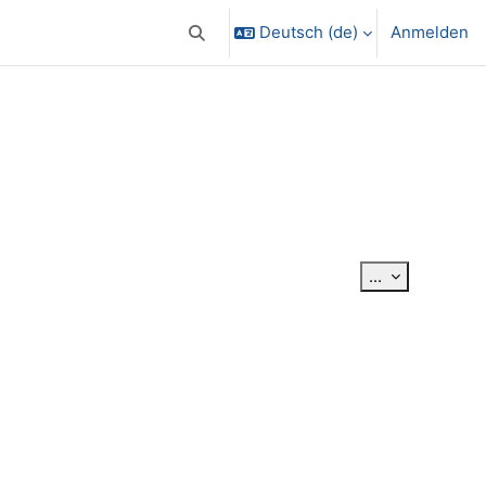
Deutsch ‎(de)‎
Anmelden
Sucheingabe umschalten
Einträge exp
...