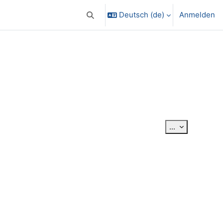
Deutsch ‎(de)‎
Anmelden
Sucheingabe umschalten
Einträge exp
...