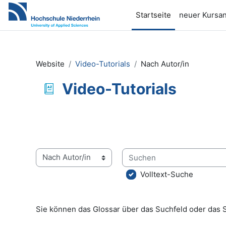
Zum Hauptinhalt
Startseite
neuer Kursan
Website
Video-Tutorials
Nach Autor/in
Video-Tutorials
Abschlussbedingungen
Suchen
Sie können das Glossar über das Suchfeld oder das 
Volltext-Suche
Sie können das Glossar über das Suchfeld oder das 