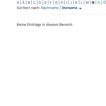
A
|
Ä
|
B
|
C
|
D
|
E
|
F
|
G
|
H
|
I
|
J
|
K
|
L
|
M
|
N
|
O
|
Ö
Aktuelle Sortierung Vorname (aufsteigend)
Sortiert nach:
Nachname
|
Vorname
Keine Einträge in diesem Bereich