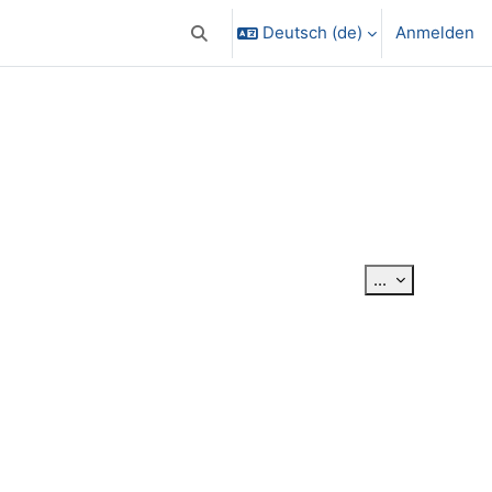
Deutsch ‎(de)‎
Anmelden
Sucheingabe umschalten
Einträge exp
...