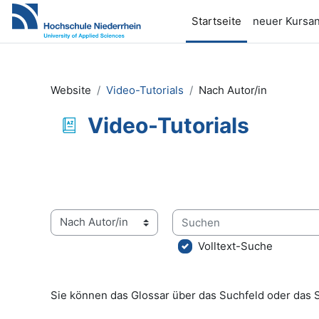
Zum Hauptinhalt
Startseite
neuer Kursan
Website
Video-Tutorials
Nach Autor/in
Video-Tutorials
Abschlussbedingungen
Suchen
Sie können das Glossar über das Suchfeld oder das 
Volltext-Suche
Sie können das Glossar über das Suchfeld oder das 