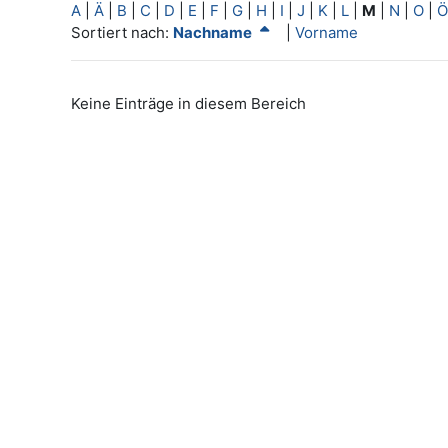
A
|
Ä
|
B
|
C
|
D
|
E
|
F
|
G
|
H
|
I
|
J
|
K
|
L
|
M
|
N
|
O
|
Ö
Aktuelle Sortierung Nachname (absteigend)
Sortiert nach:
Nachname
|
Vorname
Keine Einträge in diesem Bereich