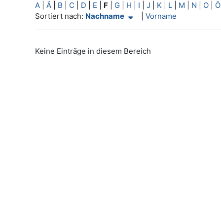
A
|
Ä
|
B
|
C
|
D
|
E
|
F
|
G
|
H
|
I
|
J
|
K
|
L
|
M
|
N
|
O
|
Ö
Aktuelle Sortierung Nachname (aufsteigend)
Sortiert nach:
Nachname
|
Vorname
Keine Einträge in diesem Bereich