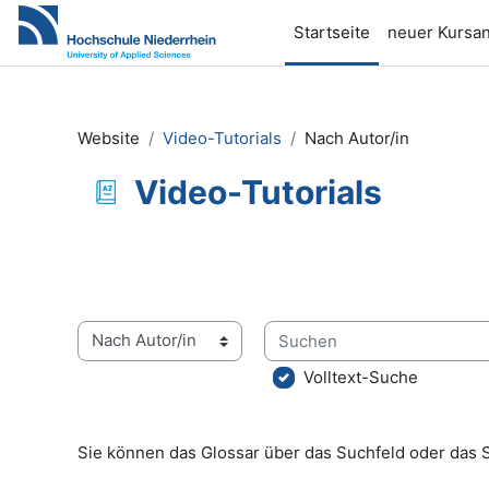
Zum Hauptinhalt
Startseite
neuer Kursan
Website
Video-Tutorials
Nach Autor/in
Video-Tutorials
Abschlussbedingungen
Suchen
Sie können das Glossar über das Suchfeld oder das 
Volltext-Suche
Sie können das Glossar über das Suchfeld oder das 