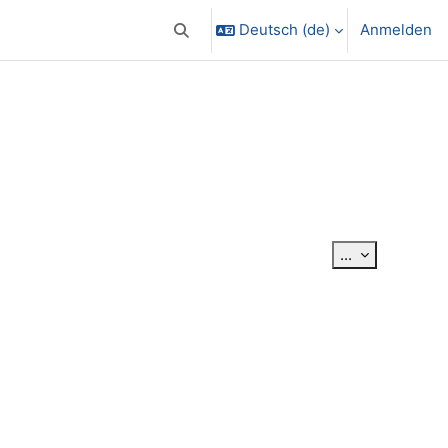
Deutsch ‎(de)‎
Anmelden
Sucheingabe umschalten
Einträge exp
...