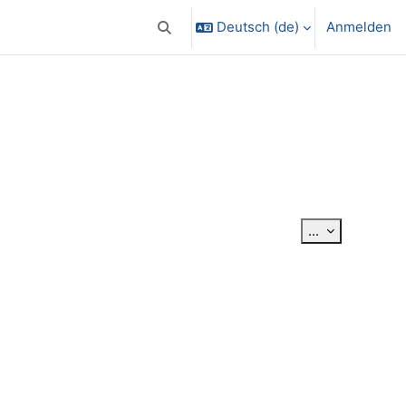
Deutsch ‎(de)‎
Anmelden
Sucheingabe umschalten
Einträge exp
...