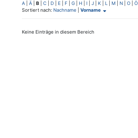
A
|
Ä
|
B
|
C
|
D
|
E
|
F
|
G
|
H
|
I
|
J
|
K
|
L
|
M
|
N
|
O
|
Ö
Aktuelle Sortierung Vorname (aufsteigend)
Sortiert nach:
Nachname
|
Vorname
Keine Einträge in diesem Bereich