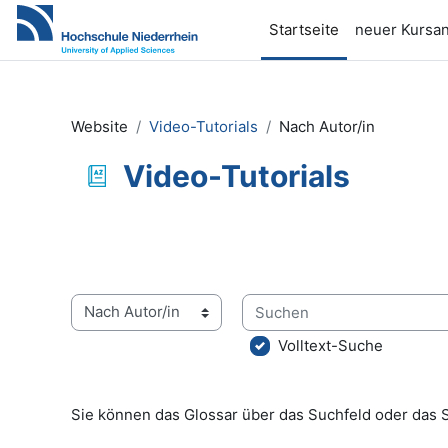
Zum Hauptinhalt
Startseite
neuer Kursan
Website
Video-Tutorials
Nach Autor/in
Video-Tutorials
Abschlussbedingungen
Suchen
Sie können das Glossar über das Suchfeld oder das 
Volltext-Suche
Sie können das Glossar über das Suchfeld oder das 