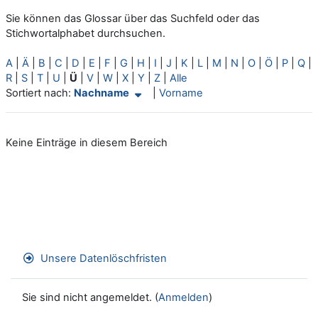
Sie können das Glossar über das Suchfeld oder das
Stichwortalphabet durchsuchen.
A
|
Ä
|
B
|
C
|
D
|
E
|
F
|
G
|
H
|
I
|
J
|
K
|
L
|
M
|
N
|
O
|
Ö
|
P
|
Q
|
R
|
S
|
T
|
U
|
Ü
|
V
|
W
|
X
|
Y
|
Z
|
Alle
Aktuelle Sortierung Nachname (aufsteigend)
Sortiert nach:
Nachname
|
Vorname
Keine Einträge in diesem Bereich
Unsere Datenlöschfristen
Sie sind nicht angemeldet. (
Anmelden
)