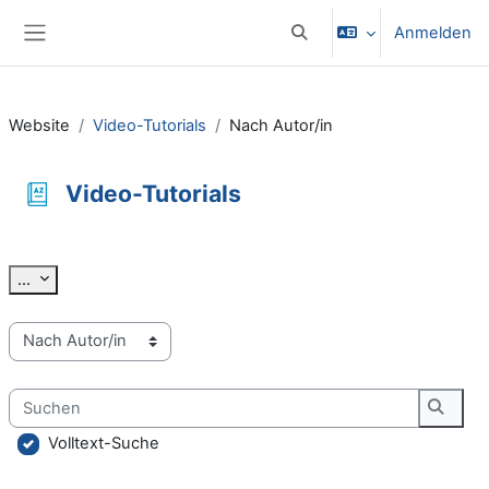
Zum Hauptinhalt
Anmelden
Sucheingabe umschalten
Website-Übersicht
Website
Video-Tutorials
Nach Autor/in
Video-Tutorials
Abschlussbedingungen
Einträge exportieren
...
Sie können das Glossar über das Suchfeld oder das Stichworta
Suchen
Suche
Volltext-Suche