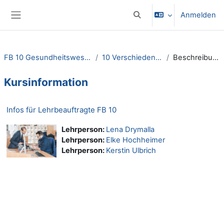
Zum Hauptinhalt
Anmelden
Sucheingabe umschalten
Website-Übersicht
FB 10 Gesundheitswesen
10 Verschiedenes
Beschreibung
Kursinformation
Infos für Lehrbeauftragte FB 10
Lehrperson:
Lena Drymalla
Lehrperson:
Elke Hochheimer
Lehrperson:
Kerstin Ulbrich