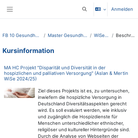
Zum Hauptinhalt
Anmelden
Sucheingabe umschalten
Website-Übersicht
FB 10 Gesundheitswesen
Master Gesundheitswesen
WiSe24/25
Beschreibung
Kursinformation
MA HC Projekt "Disparität und Diversität in der
hospizlichen und palliativen Versorgung" (Aslan & Mertin
WiSe 2024/25)
Ziel dieses Projekts ist es, zu untersuchen,
inwiefern die hospizliche Versorgung in
Deutschland Diversitätsaspekten gerecht
wird. Es soll evaluiert werden, wie inklusiv
und zugänglich die Hospizdienste für
Menschen unterschiedlicher ethnischer,
religiöser und kultureller Hintergründe sind.
Durch die Analyse von Webseiten der