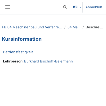
Zum Hauptinhalt
Anmelden
Sucheingabe umschalten
Website-Übersicht
FB 04 Maschinenbau und Verfahrenstechnik
04 Master
Beschreibung
Kursinformation
Betriebsfestigkeit
Lehrperson:
Burkhard Bischoff-Beiermann