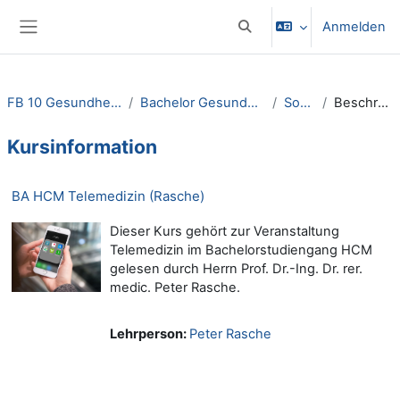
Zum Hauptinhalt
Anmelden
Sucheingabe umschalten
Website-Übersicht
FB 10 Gesundheitswesen
Bachelor Gesundheitswesen
SoSe26
Beschreibung
Kursinformation
BA HCM Telemedizin (Rasche)
Dieser Kurs gehört zur Veranstaltung
Telemedizin im Bachelorstudiengang HCM
gelesen durch Herrn Prof. Dr.-Ing. Dr. rer.
medic. Peter Rasche.
Lehrperson:
Peter Rasche