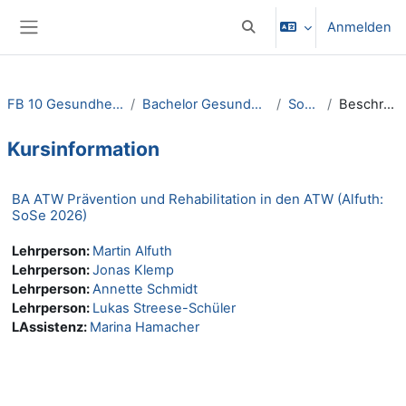
Zum Hauptinhalt
Anmelden
Sucheingabe umschalten
Website-Übersicht
FB 10 Gesundheitswesen
Bachelor Gesundheitswesen
SoSe26
Beschreibung
Kursinformation
BA ATW Prävention und Rehabilitation in den ATW (Alfuth:
SoSe 2026)
Lehrperson:
Martin Alfuth
Lehrperson:
Jonas Klemp
Lehrperson:
Annette Schmidt
Lehrperson:
Lukas Streese-Schüler
LAssistenz:
Marina Hamacher