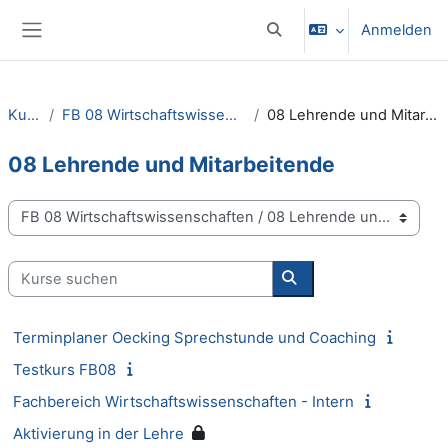
Zum Hauptinhalt
Anmelden
Sucheingabe umschalten
Website-Übersicht
Kurse
FB 08 Wirtschaftswissenschaften
08 Lehrende und Mitarbeitende
08 Lehrende und Mitarbeitende
Kursbereiche
Kurse suchen
Kurse suchen
Terminplaner Oecking Sprechstunde und Coaching
Testkurs FB08
Fachbereich Wirtschaftswissenschaften - Intern
Aktivierung in der Lehre