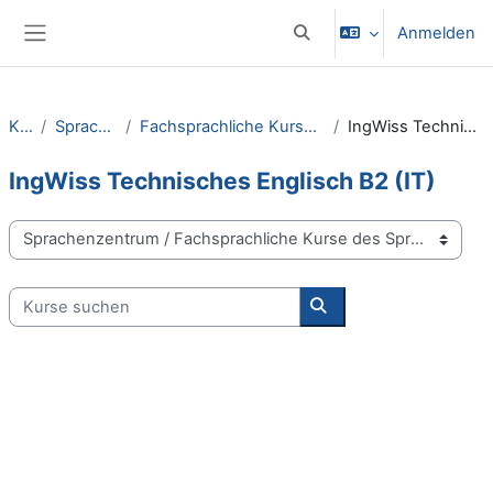
Zum Hauptinhalt
Anmelden
Sucheingabe umschalten
Website-Übersicht
Kurse
Sprachenzentrum
Fachsprachliche Kurse des Sprachenzentrums KR
IngWiss Technisches Englisch B2 (IT)
IngWiss Technisches Englisch B2 (IT)
Kursbereiche
Kurse suchen
Kurse suchen