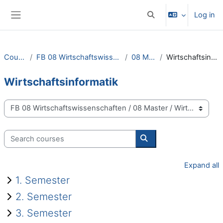
Skip to main content
Log in
Toggle search input
Side panel
Courses
FB 08 Wirtschaftswissenschaften
08 Master
Wirtschaftsinformatik
Wirtschaftsinformatik
Course categories
Search courses
Search courses
Expand all
1. Semester
2. Semester
3. Semester