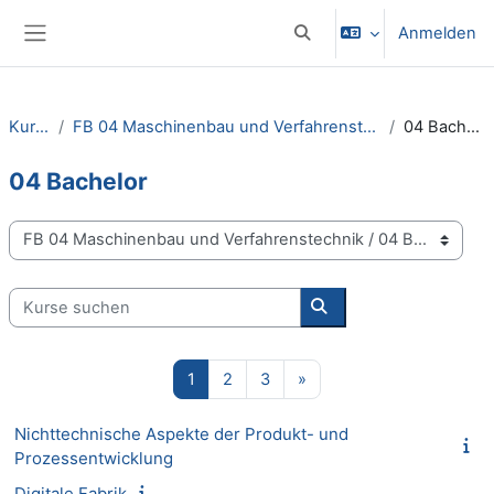
Zum Hauptinhalt
Anmelden
Sucheingabe umschalten
Website-Übersicht
Kurse
FB 04 Maschinenbau und Verfahrenstechnik
04 Bachelor
04 Bachelor
Kursbereiche
Kurse suchen
Kurse suchen
Seite 1
Seite 2
Seite 3
Nächste Seite
1
2
3
»
Nichttechnische Aspekte der Produkt- und
Prozessentwicklung
Digitale Fabrik